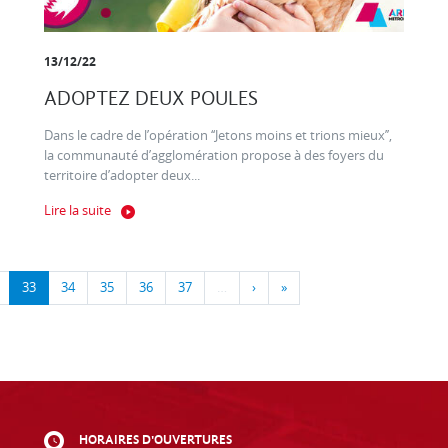
13/12/22
ADOPTEZ DEUX POULES
Dans le cadre de l’opération ‘‘Jetons moins et trions mieux’’,
la communauté d’agglomération propose à des foyers du
territoire d’adopter deux...
Lire la suite
33
34
35
36
37
…
›
»
HORAIRES D'OUVERTURES