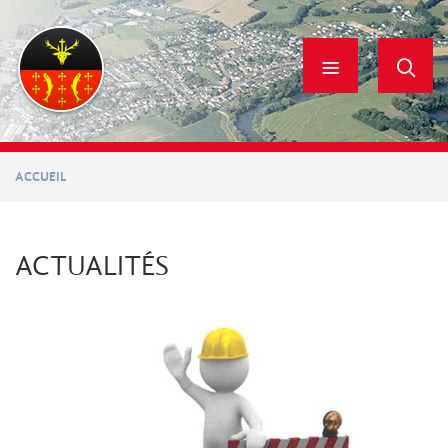
Aller
au
contenu
principal
ACCUEIL
ACTUALITÉS