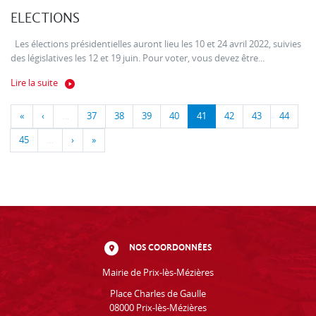
ELECTIONS
Les élections présidentielles auront lieu les 10 et 24 avril 2022, suivies
des législatives les 12 et 19 juin. Pour voter, vous devez être...
Lire la suite
«
‹
…
37
38
39
40
41
42
43
44
45
…
›
»
NOS COORDONNÉES
Mairie de Prix-lès-Mézières
Place Charles de Gaulle
08000 Prix-lès-Mézières