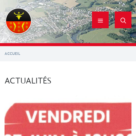
Aller
au
contenu
principal
ACCUEIL
ACTUALITÉS