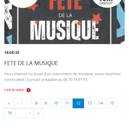
16/05/25
FETE DE LA MUSIQUE
Vous chantez ou jouez d'un instrument de musique, venez exprimer
votre talent ! Contact préalable au 06.70.74.91.73.
Lire la suite
«
‹
…
8
9
10
11
12
13
14
15
16
…
›
»