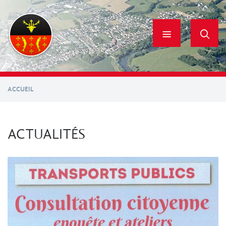
Aller
au
contenu
principal
ACCUEIL
ACTUALITÉS