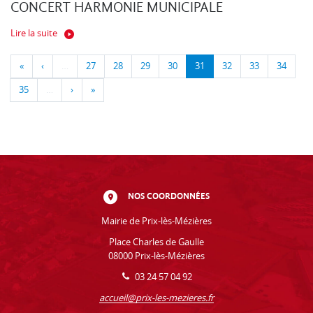
CONCERT HARMONIE MUNICIPALE
Lire la suite
«
‹
…
27
28
29
30
31
32
33
34
35
…
›
»
NOS COORDONNÉES
Mairie de Prix-lès-Mézières
Place Charles de Gaulle
08000 Prix-lès-Mézières
03 24 57 04 92
accueil@prix-les-mezieres.fr