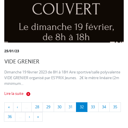
25/01/23
VIDE GRENIER
Dimanche 19 février 2023 de 8H à 18H Aire sportive/salle polyvalente
VIDE GRENIER organisé par ES'PRIX Jeunes. 2€ le mètre linéaire (2m
minimum...
Lire la suite
«
‹
…
28
29
30
31
32
33
34
35
36
…
›
»