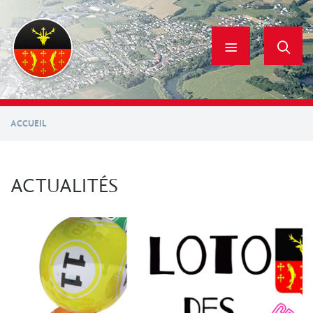
Aller
au
contenu
principal
ACCUEIL
ACTUALITÉS