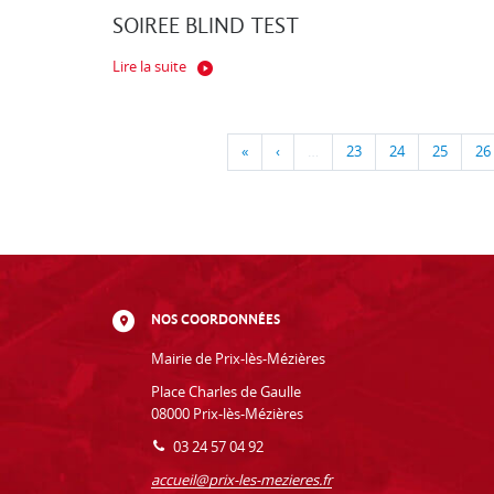
SOIREE BLIND TEST
Lire la suite
«
‹
…
23
24
25
26
NOS COORDONNÉES
Mairie de Prix-lès-Mézières
Place Charles de Gaulle
08000 Prix-lès-Mézières
03 24 57 04 92
accueil@prix-les-mezieres.fr