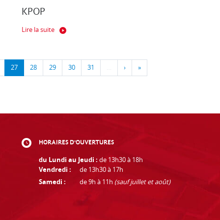
KPOP
Lire la suite
27
28
29
30
31
…
›
»
HORAIRES D'OUVERTURES
du Lundi au Jeudi :
de 13h30 à 18h
Vendredi :
de 13h30 à 17h
Samedi :
de 9h à 11h
(sauf juillet et août)