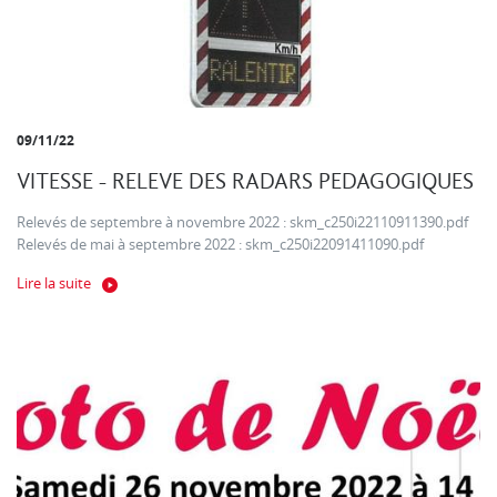
09/11/22
VITESSE - RELEVE DES RADARS PEDAGOGIQUES
Relevés de septembre à novembre 2022 : skm_c250i22110911390.pdf
Relevés de mai à septembre 2022 : skm_c250i22091411090.pdf
Lire la suite