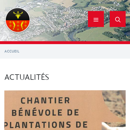
Aller
au
contenu
principal
ACCUEIL
ACTUALITÉS