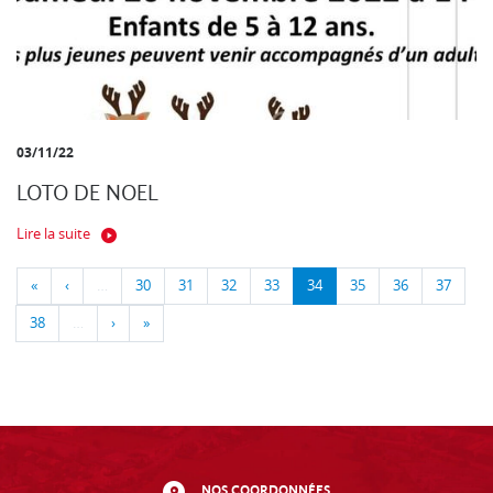
03/11/22
LOTO DE NOEL
Lire la suite
«
‹
…
30
31
32
33
34
35
36
37
38
…
›
»
NOS COORDONNÉES