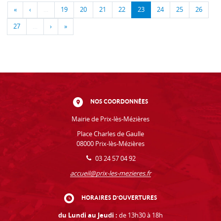
«
‹
…
19
20
21
22
23
24
25
26
27
…
›
»
NOS COORDONNÉES
Mairie de Prix-lès-Mézières
Place Charles de Gaulle
08000 Prix-lès-Mézières
03 24 57 04 92
accueil@prix-les-mezieres.fr
HORAIRES D'OUVERTURES
du Lundi au Jeudi :
de 13h30 à 18h