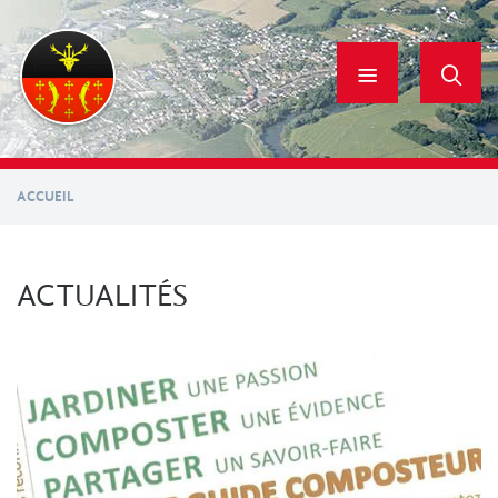
Aller
au
contenu
principal
ACCUEIL
ACTUALITÉS