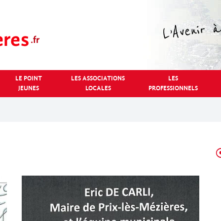
LE POINT
LES ASSOCIATIONS
LES
JEUNES
LOCALES
PROFESSIONNELS