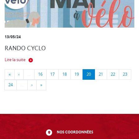
13/05/24
RANDO CYCLO
Lire la suite
«
‹
…
16
17
18
19
20
21
22
23
24
…
›
»
NOS COORDONNÉES