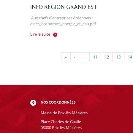
INFO REGION GRAND EST
Aux chefs d'entreprises Ardennais :
aides_economies_energie_et_eau.pdf
Lire la suite
«
‹
…
11
12
13
14
NOS COORDONNÉES
Mairie de Prix-lès-Mézières
Place Charles de Gaulle
08000 Prix-lès-Mézières