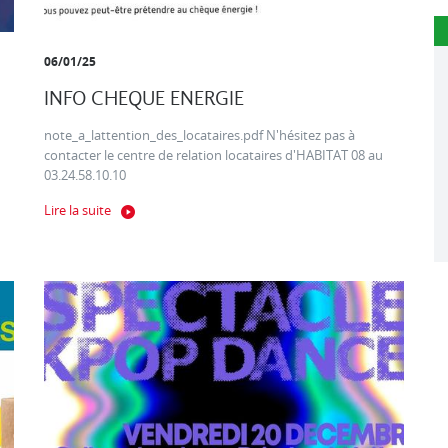
06/01/25
INFO CHEQUE ENERGIE
note_a_lattention_des_locataires.pdf N'hésitez pas à
contacter le centre de relation locataires d'HABITAT 08 au
03.24.58.10.10
Lire la suite