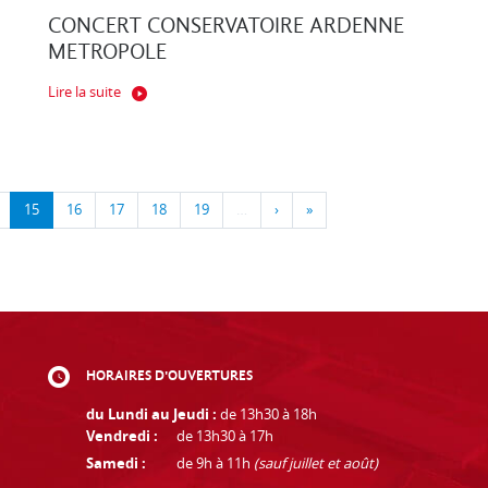
CONCERT CONSERVATOIRE ARDENNE
METROPOLE
Lire la suite
15
16
17
18
19
…
›
»
HORAIRES D'OUVERTURES
du Lundi au Jeudi :
de 13h30 à 18h
Vendredi :
de 13h30 à 17h
Samedi :
de 9h à 11h
(sauf juillet et août)