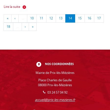
Lire la suite
«
‹
…
10
11
12
13
14
15
16
17
18
…
›
»
NOS COORDONNÉES
Mairie de Prix-lès-Mézières
Place Charles de Gaulle
08000 Prix-lès-Mézières
03 24 57 04 92
accueil@prix-les-mezieres.fr