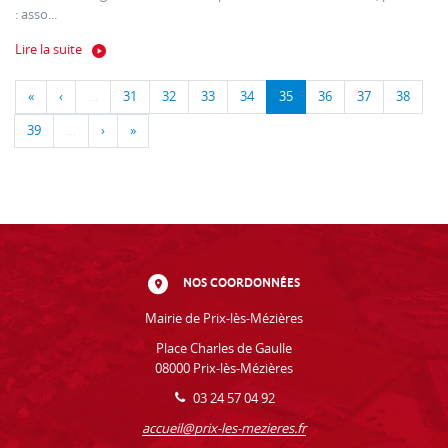
: asso...
Lire la suite
«
‹
…
31
32
33
34
35
36
37
38
39
…
›
»
NOS COORDONNÉES
Mairie de Prix-lès-Mézières
Place Charles de Gaulle
08000 Prix-lès-Mézières
03 24 57 04 92
accueil@prix-les-mezieres.fr