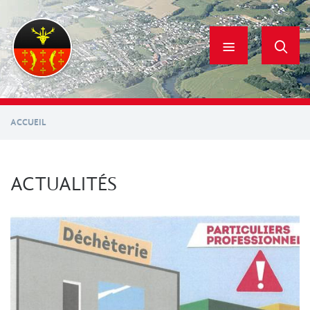
Aller
au
contenu
principal
ACCUEIL
ACTUALITÉS