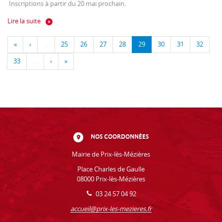
Inscriptions à partir du 20 mai prochain.
Lire la suite
«
‹
…
25
26
27
28
29
30
31
32
33
…
›
»
NOS COORDONNÉES
Mairie de Prix-lès-Mézières
Place Charles de Gaulle
08000 Prix-lès-Mézières
03 24 57 04 92
accueil@prix-les-mezieres.fr