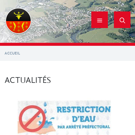
Aller
au
contenu
principal
ACCUEIL
ACTUALITÉS