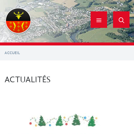
Aller
au
contenu
principal
ACCUEIL
ACTUALITÉS