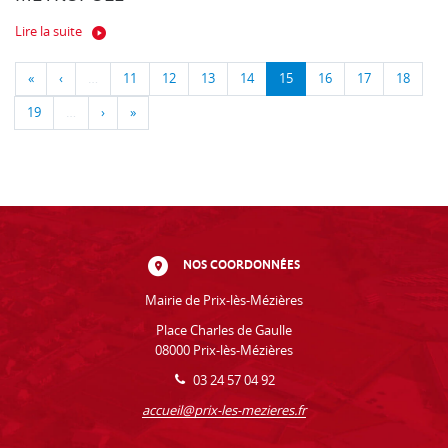
Lire la suite
«
‹
…
11
12
13
14
15
16
17
18
19
…
›
»
NOS COORDONNÉES
Mairie de Prix-lès-Mézières
Place Charles de Gaulle
08000 Prix-lès-Mézières
03 24 57 04 92
accueil@prix-les-mezieres.fr