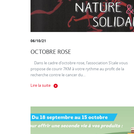
06/10/21
OCTOBRE ROSE
Dans le cadre d’octobre rose, l’association S’cale vous
propose de courir 7KM à votre rythme au profit de la
recherche contre le cancer du...
Lire la suite