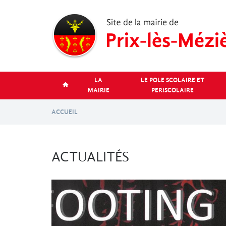
Aller
au
contenu
principal
LA
LE POLE SCOLAIRE ET
MAIRIE
PERISCOLAIRE
ACCUEIL
ACTUALITÉS