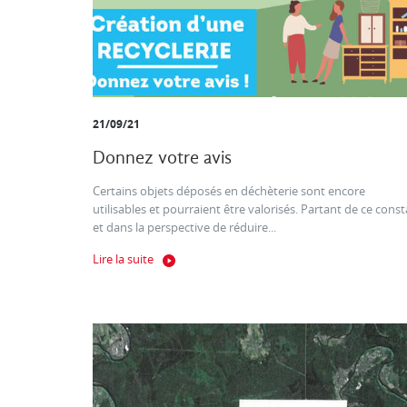
21/09/21
Donnez votre avis
Certains objets déposés en déchèterie sont encore
utilisables et pourraient être valorisés. Partant de ce const
et dans la perspective de réduire...
Lire la suite