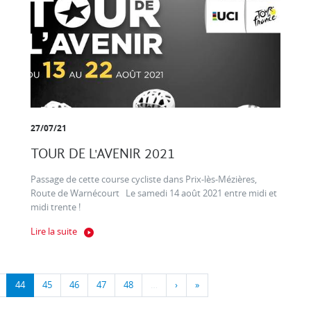
27/07/21
TOUR DE L'AVENIR 2021
Passage de cette course cycliste dans Prix-lès-Mézières,
Route de Warnécourt Le samedi 14 août 2021 entre midi et
midi trente !
Lire la suite
44
45
46
47
48
…
›
»