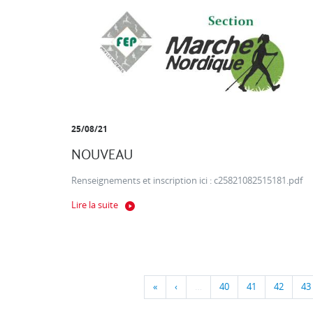
25/08/21
NOUVEAU
Renseignements et inscription ici : c25821082515181.pdf
Lire la suite
«
‹
…
40
41
42
43