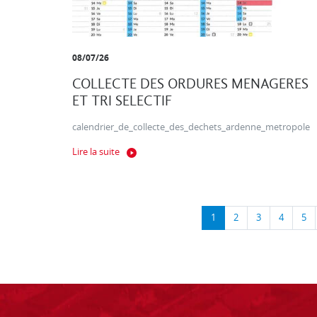
08/07/26
COLLECTE DES ORDURES MENAGERES
ET TRI SELECTIF
calendrier_de_collecte_des_dechets_ardenne_metropole
Lire la suite
1
2
3
4
5