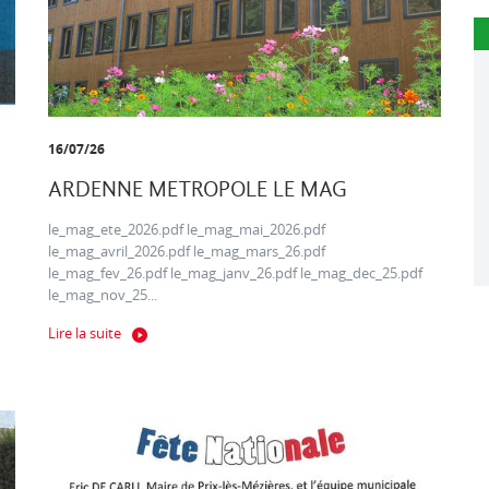
16/07/26
ARDENNE METROPOLE LE MAG
le_mag_ete_2026.pdf le_mag_mai_2026.pdf
le_mag_avril_2026.pdf le_mag_mars_26.pdf
le_mag_fev_26.pdf le_mag_janv_26.pdf le_mag_dec_25.pdf
le_mag_nov_25...
Lire la suite