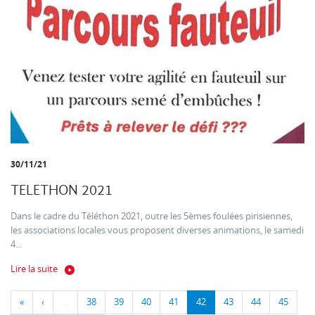
30/11/21
TELETHON 2021
Dans le cadre du Téléthon 2021, outre les 5èmes foulées pirisiennes,
les associations locales vous proposent diverses animations, le samedi
4...
Lire la suite
«
‹
…
38
39
40
41
42
43
44
45