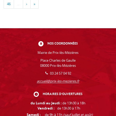
46
…
›
»
NOS COORDONNÉES
Mairie de Prix-lès-Mézières
Place Charles de Gaulle
08000 Prix-lès-Mézières
03 24 57 04 92
accueil@prix-les-mezieres.fr
HORAIRES D'OUVERTURES
du Lundi au Jeudi :
de 13h30 à 18h
Vendredi :
de 13h30 à 17h
Samedi :
de 9h à 11h
(sauf juillet et août)