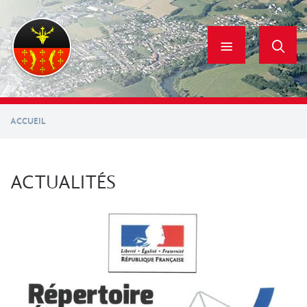
Aller
au
contenu
principal
ACCUEIL
ACTUALITÉS