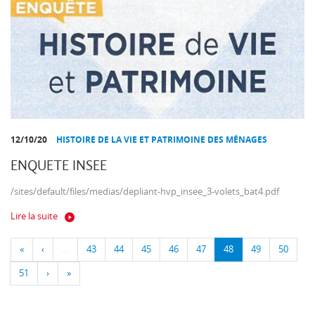
12/10/20
HISTOIRE DE LA VIE ET PATRIMOINE DES MÉNAGES
ENQUETE INSEE
/sites/default/files/medias/depliant-hvp_insee_3-volets_bat4.pdf
Lire la suite
«
‹
…
43
44
45
46
47
48
49
50
51
›
»