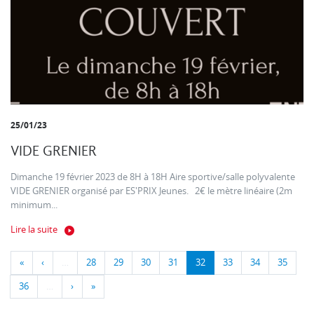
25/01/23
VIDE GRENIER
Dimanche 19 février 2023 de 8H à 18H Aire sportive/salle polyvalente
VIDE GRENIER organisé par ES'PRIX Jeunes. 2€ le mètre linéaire (2m
minimum...
Lire la suite
«
‹
…
28
29
30
31
32
33
34
35
36
…
›
»