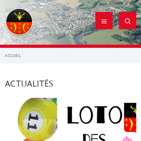
Aller
au
contenu
principal
ACCUEIL
ACTUALITÉS