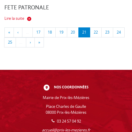
FETE PATRONALE
Lire la suite
«
‹
…
17
18
19
20
21
22
23
24
25
…
›
»
NOS COORDONNÉES
Mairie de Prix-lès-Mézières
Place Charles de Gaulle
08000 Prix-lès-Mézières
03 24 57 04 92
accueil@prix-les-mezieres.fr