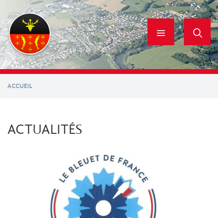
Aller
au
contenu
principal
ACCUEIL
ACTUALITÉS