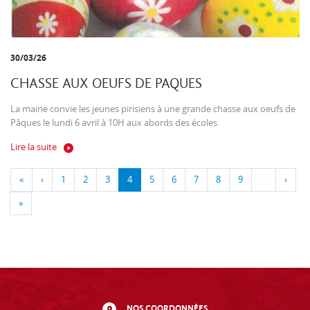
30/03/26
CHASSE AUX OEUFS DE PAQUES
La mairie convie les jeunes pirisiens à une grande chasse aux oeufs de
Pâques le lundi 6 avril à 10H aux abords des écoles.
Lire la suite
«
‹
1
2
3
4
5
6
7
8
9
…
›
»
NOS COORDONNÉES