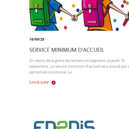
16/09/25
SERVICE MINIMUM D'ACCUEIL
En raison de la grève de certains enseignants ce jeudi 18
septembre, un service minimum d'accueil sera assuré par 
personnel communal. Le...
Lire la suite