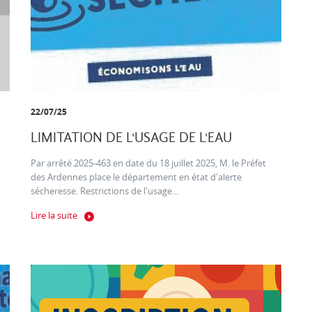
22/07/25
LIMITATION DE L'USAGE DE L'EAU
Par arrêté 2025-463 en date du 18 juillet 2025, M. le Préfet
des Ardennes place le département en état d'alerte
sécheresse. Restrictions de l'usage...
Lire la suite