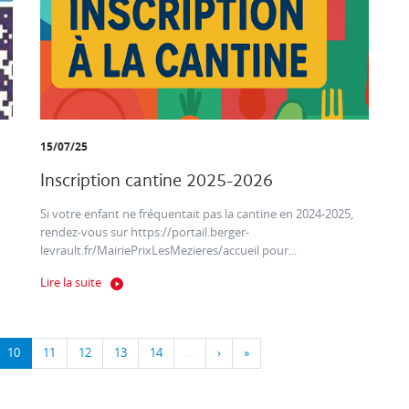
15/07/25
Inscription cantine 2025-2026
Si votre enfant ne fréquentait pas la cantine en 2024-2025,
rendez-vous sur https://portail.berger-
levrault.fr/MairiePrixLesMezieres/accueil pour...
Lire la suite
10
11
12
13
14
…
›
»