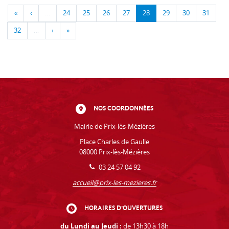
«
‹
…
24
25
26
27
28
29
30
31
32
…
›
»
NOS COORDONNÉES
Mairie de Prix-lès-Mézières
Place Charles de Gaulle
08000 Prix-lès-Mézières
03 24 57 04 92
accueil@prix-les-mezieres.fr
HORAIRES D'OUVERTURES
du Lundi au Jeudi :
de 13h30 à 18h