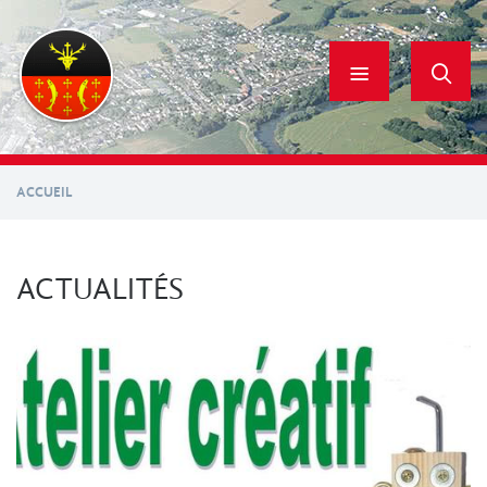
Aller
au
contenu
principal
ACCUEIL
ACTUALITÉS