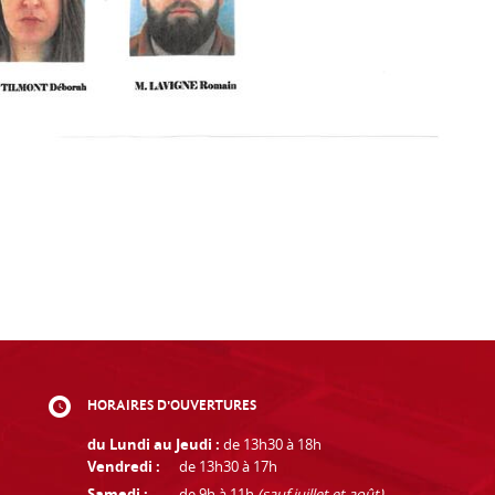
HORAIRES D'OUVERTURES
du Lundi au Jeudi :
de 13h30 à 18h
Vendredi :
de 13h30 à 17h
Samedi :
de 9h à 11h
(sauf juillet et août)