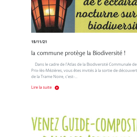
15/11/21
la commune protège la Biodiversité !
Dans le cadre de l'Atlas de la Biodiversité Communale de
Prix-lès-Mézières, vous êtes invités à la sortie de découver
de la Trame Noire, c'est-...
Lire la suite