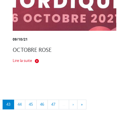
09/10/21
OCTOBRE ROSE
Lire la suite
43
44
45
46
47
…
›
»