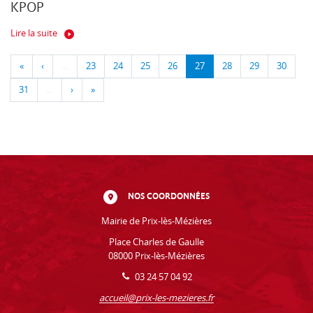
KPOP
Lire la suite
«
‹
…
23
24
25
26
27
28
29
30
31
…
›
»
NOS COORDONNÉES
Mairie de Prix-lès-Mézières
Place Charles de Gaulle
08000 Prix-lès-Mézières
03 24 57 04 92
accueil@prix-les-mezieres.fr