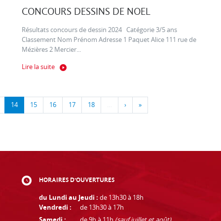
CONCOURS DESSINS DE NOEL
Résultats concours de dessin 2024 Catégorie 3/5 ans
Classement Nom Prénom Adresse 1 Paquet Alice 111 rue de
Mézières 2 Mercier...
Lire la suite
14
15
16
17
18
…
›
»
HORAIRES D'OUVERTURES
du Lundi au Jeudi :
de 13h30 à 18h
Vendredi :
de 13h30 à 17h
Samedi :
de 9h à 11h
(sauf juillet et août)