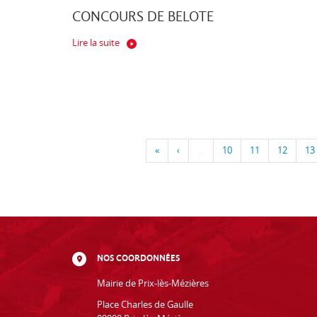
CONCOURS DE BELOTE
Lire la suite
«
‹
…
10
11
12
13
NOS COORDONNÉES
Mairie de Prix-lès-Mézières
Place Charles de Gaulle