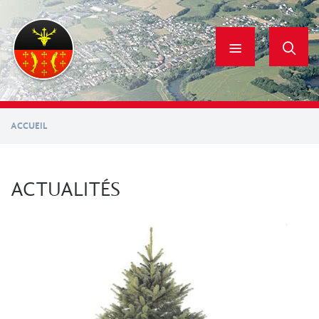
Aller
au
contenu
principal
ACCUEIL
ACTUALITÉS