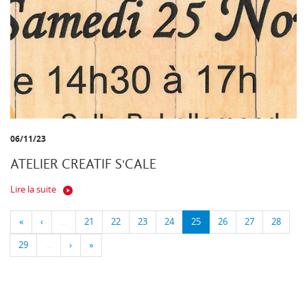
06/11/23
ATELIER CREATIF S'CALE
Lire la suite
«
‹
…
21
22
23
24
25
26
27
28
29
…
›
»