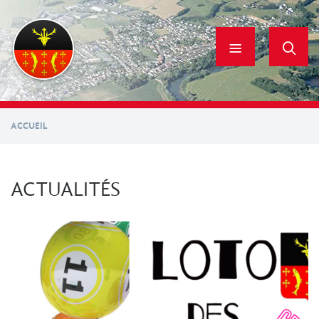
Aller
au
contenu
principal
ACCUEIL
ACTUALITÉS