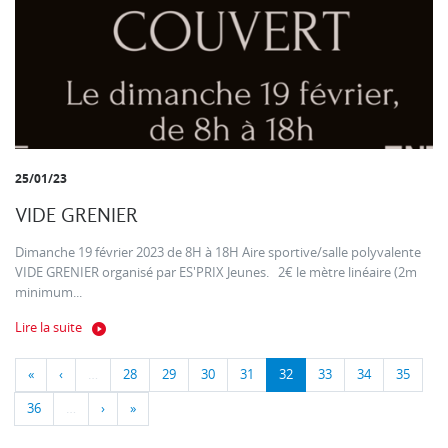
25/01/23
VIDE GRENIER
Dimanche 19 février 2023 de 8H à 18H Aire sportive/salle polyvalente
VIDE GRENIER organisé par ES'PRIX Jeunes. 2€ le mètre linéaire (2m
minimum...
Lire la suite
«
‹
…
28
29
30
31
32
33
34
35
36
…
›
»