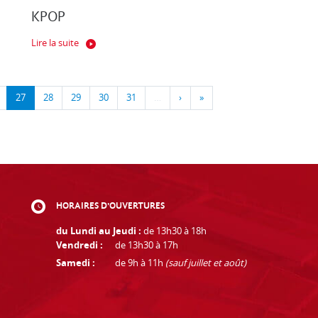
KPOP
Lire la suite
27
28
29
30
31
…
›
»
HORAIRES D'OUVERTURES
du Lundi au Jeudi :
de 13h30 à 18h
Vendredi :
de 13h30 à 17h
Samedi :
de 9h à 11h
(sauf juillet et août)