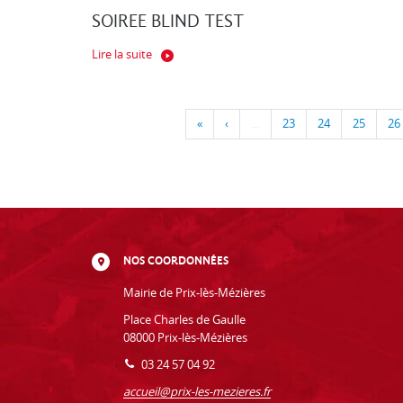
SOIREE BLIND TEST
Lire la suite
«
‹
…
23
24
25
26
NOS COORDONNÉES
Mairie de Prix-lès-Mézières
Place Charles de Gaulle
08000 Prix-lès-Mézières
03 24 57 04 92
accueil@prix-les-mezieres.fr