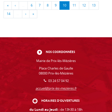
«
‹
…
6
7
8
9
10
11
12
13
14
…
›
»
NOS COORDONNÉES
Mairie de Prix-lès-Mézières
Place Charles de Gaulle
08000 Prix-lès-Mézières
03 24 57 04 92
accueil@prix-les-mezieres.fr
HORAIRES D'OUVERTURES
du Lundi au Jeudi :
de 13h30 à 18h