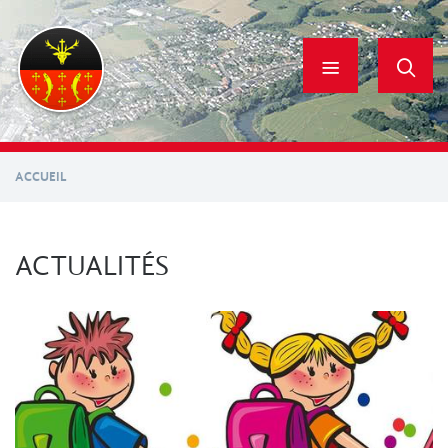
Aller
au
contenu
principal
ACCUEIL
ACTUALITÉS