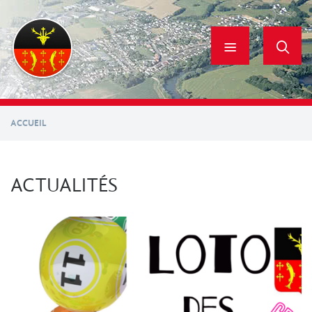
Aller
au
contenu
principal
ACCUEIL
ACTUALITÉS