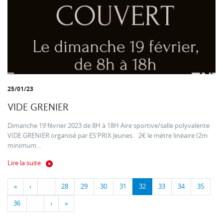
25/01/23
VIDE GRENIER
Dimanche 19 février 2023 de 8H à 18H Aire sportive/salle polyvalente
VIDE GRENIER organisé par ES'PRIX Jeunes. 2€ le mètre linéaire (2m
minimum...
Lire la suite
«
‹
…
28
29
30
31
32
33
34
35
36
…
›
»