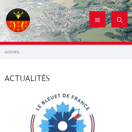
Aller
au
contenu
principal
ACCUEIL
ACTUALITÉS