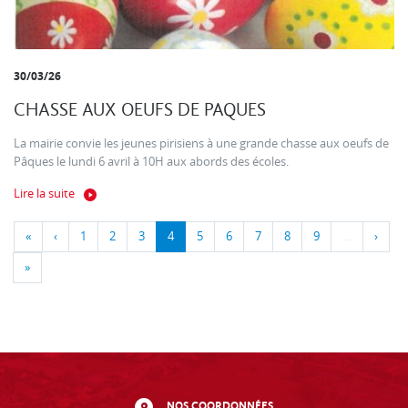
30/03/26
CHASSE AUX OEUFS DE PAQUES
La mairie convie les jeunes pirisiens à une grande chasse aux oeufs de
Pâques le lundi 6 avril à 10H aux abords des écoles.
Lire la suite
«
‹
1
2
3
4
5
6
7
8
9
…
›
»
NOS COORDONNÉES