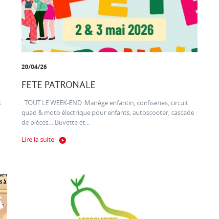
20/04/26
FETE PATRONALE
t
TOUT LE WEEK-END :Manège enfantin, confiseries, circuit
quad & moto électrique pour enfants, autoscooter, cascade
de pièces… Buvette et...
Lire la suite