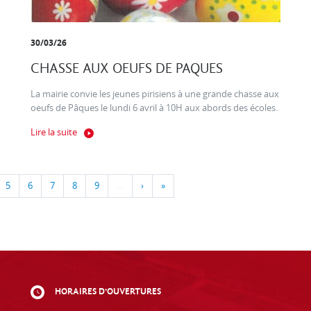
30/03/26
CHASSE AUX OEUFS DE PAQUES
La mairie convie les jeunes pirisiens à une grande chasse aux
oeufs de Pâques le lundi 6 avril à 10H aux abords des écoles.
Lire la suite
5
6
7
8
9
…
›
»
HORAIRES D'OUVERTURES