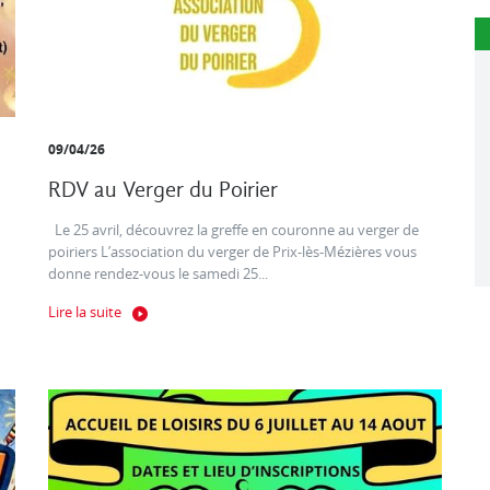
09/04/26
RDV au Verger du Poirier
Le 25 avril, découvrez la greffe en couronne au verger de
poiriers L’association du verger de Prix-lès-Mézières vous
donne rendez-vous le samedi 25...
Lire la suite