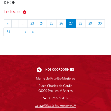
KPOP
Lire la suite
«
‹
…
23
24
25
26
27
28
29
30
31
…
›
»
NOS COORDONNÉES
Mairie de Prix-lès-Mézières
Place Charles de Gaulle
08000 Prix-lès-Mézières
03 24 57 04 92
accueil@prix-les-mezieres.fr