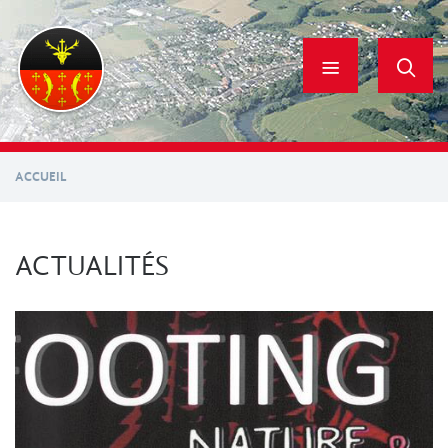
Aller
au
contenu
principal
ACCUEIL
ACTUALITÉS