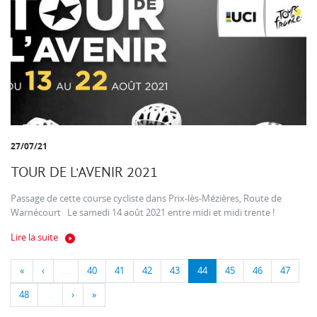
27/07/21
TOUR DE L'AVENIR 2021
Passage de cette course cycliste dans Prix-lès-Mézières, Route de
Warnécourt Le samedi 14 août 2021 entre midi et midi trente !
Lire la suite
«
‹
…
40
41
42
43
44
45
46
47
48
…
›
»