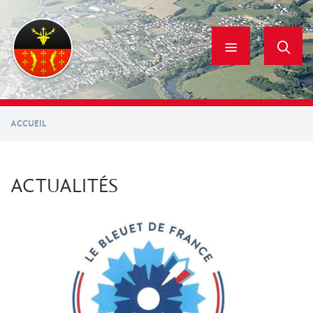
Aller
au
contenu
principal
ACCUEIL
ACTUALITÉS