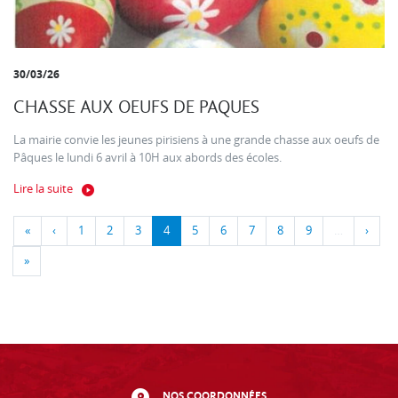
30/03/26
CHASSE AUX OEUFS DE PAQUES
La mairie convie les jeunes pirisiens à une grande chasse aux oeufs de
Pâques le lundi 6 avril à 10H aux abords des écoles.
Lire la suite
«
‹
1
2
3
4
5
6
7
8
9
…
›
»
NOS COORDONNÉES