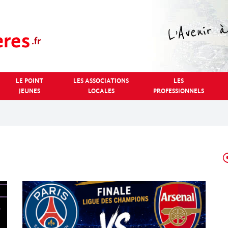
LE POINT
LES ASSOCIATIONS
LES
JEUNES
LOCALES
PROFESSIONNELS