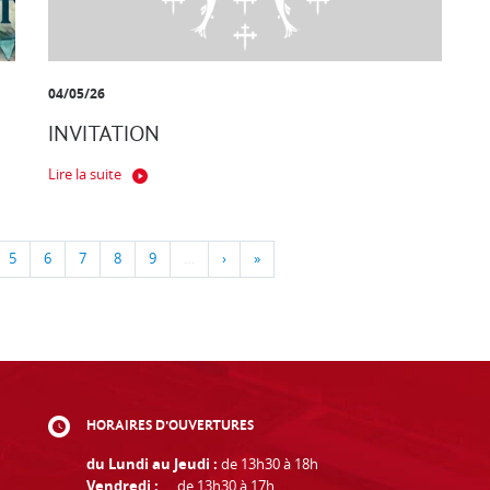
04/05/26
INVITATION
Lire la suite
5
6
7
8
9
…
›
»
HORAIRES D'OUVERTURES
du Lundi au Jeudi :
de 13h30 à 18h
Vendredi :
de 13h30 à 17h