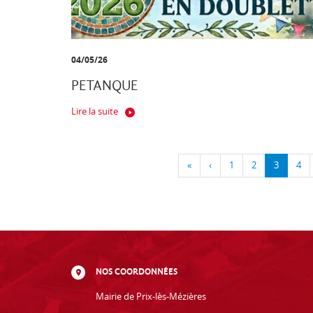
04/05/26
PETANQUE
Lire la suite
«
‹
1
2
3
4
NOS COORDONNÉES
Mairie de Prix-lès-Mézières