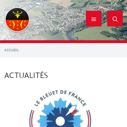
Aller
au
contenu
principal
ACCUEIL
ACTUALITÉS