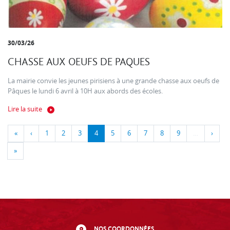
30/03/26
CHASSE AUX OEUFS DE PAQUES
La mairie convie les jeunes pirisiens à une grande chasse aux oeufs de
Pâques le lundi 6 avril à 10H aux abords des écoles.
Lire la suite
«
‹
1
2
3
4
5
6
7
8
9
…
›
»
NOS COORDONNÉES