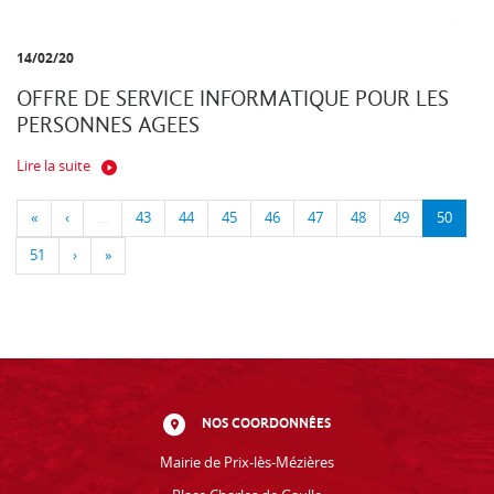
14/02/20
OFFRE DE SERVICE INFORMATIQUE POUR LES
PERSONNES AGEES
Lire la suite
«
‹
…
43
44
45
46
47
48
49
50
51
›
»
NOS COORDONNÉES
Mairie de Prix-lès-Mézières