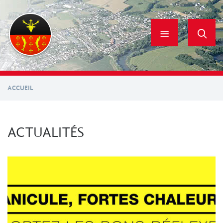
Aller
au
contenu
principal
ACCUEIL
ACTUALITÉS