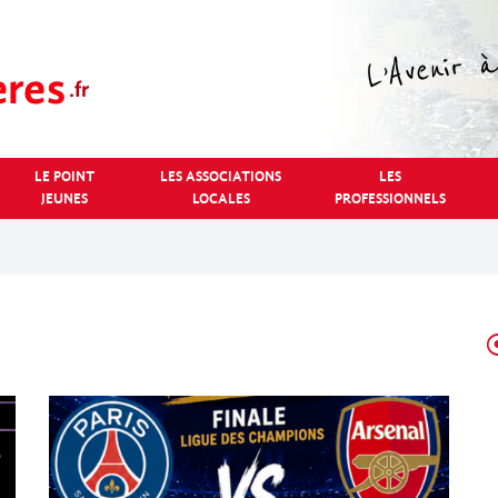
LE POINT
LES ASSOCIATIONS
LES
JEUNES
LOCALES
PROFESSIONNELS