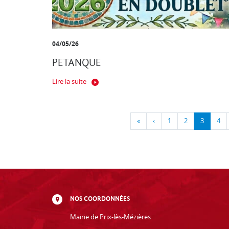
04/05/26
PETANQUE
Lire la suite
«
‹
1
2
3
4
NOS COORDONNÉES
Mairie de Prix-lès-Mézières