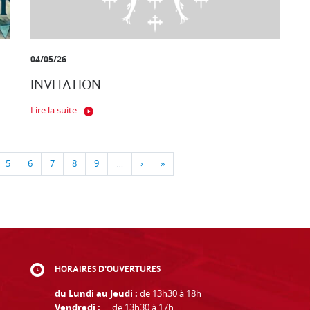
04/05/26
INVITATION
Lire la suite
5
6
7
8
9
…
›
»
HORAIRES D'OUVERTURES
du Lundi au Jeudi :
de 13h30 à 18h
Vendredi :
de 13h30 à 17h