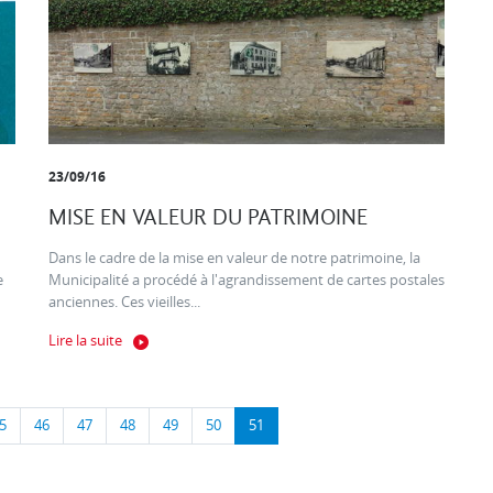
23/09/16
MISE EN VALEUR DU PATRIMOINE
Dans le cadre de la mise en valeur de notre patrimoine, la
e
Municipalité a procédé à l'agrandissement de cartes postales
anciennes. Ces vieilles...
Lire la suite
5
46
47
48
49
50
51