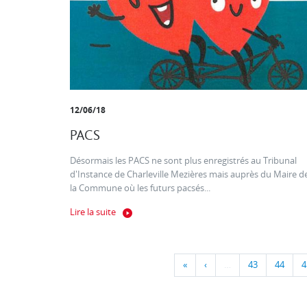
12/06/18
PACS
Désormais les PACS ne sont plus enregistrés au Tribunal
d'Instance de Charleville Mezières mais auprès du Maire d
la Commune où les futurs pacsés...
Lire la suite
«
‹
…
43
44
4