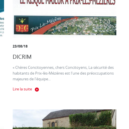
23/08/18
DICRIM
« Chères Concitoyennes, chers Concitoyens, La sécurité des
habitants de Prix-lès-Mézières est l'une des préoccupations
majeures de l'équipe...
Lire la suite