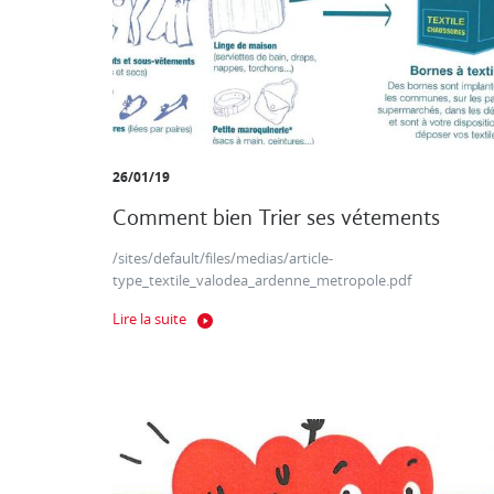
26/01/19
Comment bien Trier ses vétements
/sites/default/files/medias/article-
type_textile_valodea_ardenne_metropole.pdf
Lire la suite