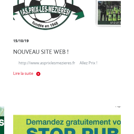
15/10/19
NOUVEAU SITE WEB !
http://www.asprixlesmezieres.fr Allez Prix !
ES
Lire la suite