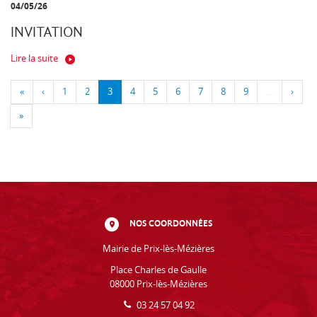
04/05/26
INVITATION
Lire la suite
«
‹
1
2
3
4
5
6
7
8
9
…
›
»
NOS COORDONNÉES
Mairie de Prix-lès-Mézières
Place Charles de Gaulle
08000 Prix-lès-Mézières
03 24 57 04 92