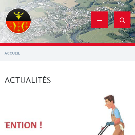
Aller
au
contenu
principal
ACCUEIL
ACTUALITÉS