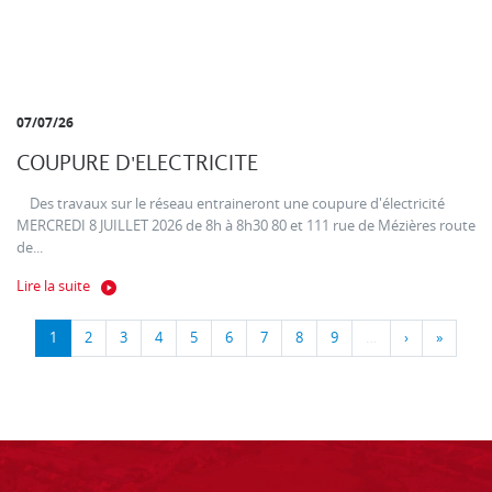
07/07/26
COUPURE D'ELECTRICITE
Des travaux sur le réseau entraineront une coupure d'électricité
MERCREDI 8 JUILLET 2026 de 8h à 8h30 80 et 111 rue de Mézières route
de...
Lire la suite
1
2
3
4
5
6
7
8
9
…
›
»