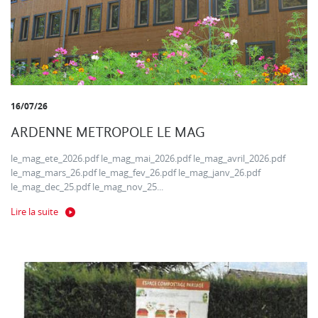
16/07/26
ARDENNE METROPOLE LE MAG
le_mag_ete_2026.pdf le_mag_mai_2026.pdf le_mag_avril_2026.pdf
le_mag_mars_26.pdf le_mag_fev_26.pdf le_mag_janv_26.pdf
le_mag_dec_25.pdf le_mag_nov_25...
Lire la suite