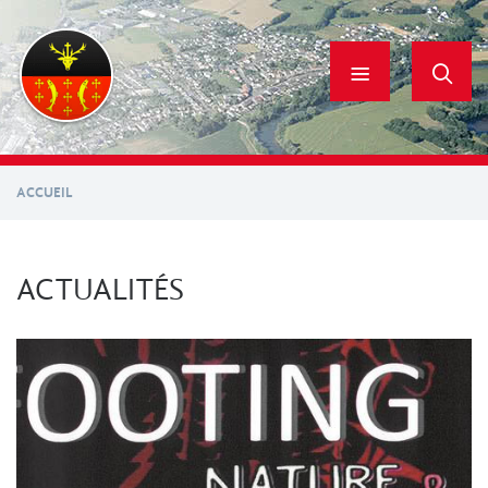
Aller
au
contenu
principal
ACCUEIL
ACTUALITÉS