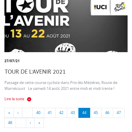
27/07/21
TOUR DE L'AVENIR 2021
Passage de cette course cycliste dans Prix-lès-Mézières, Route de
Warnécourt Le samedi 14 août 2021 entre midi et midi trente !
Lire la suite
«
‹
…
40
41
42
43
44
45
46
47
48
…
›
»