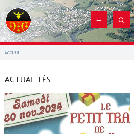
Aller
au
contenu
principal
ACCUEIL
ACTUALITÉS