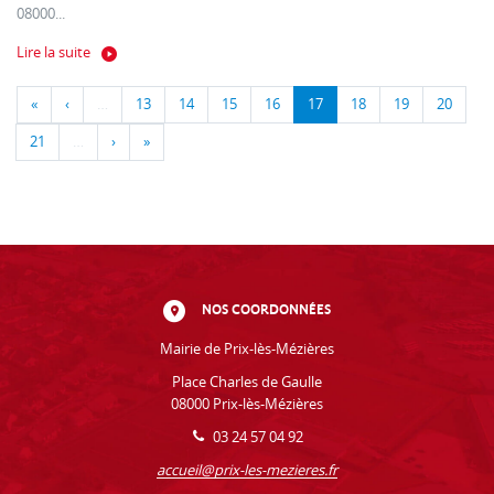
08000...
Lire la suite
«
‹
…
13
14
15
16
17
18
19
20
21
…
›
»
NOS COORDONNÉES
Mairie de Prix-lès-Mézières
Place Charles de Gaulle
08000 Prix-lès-Mézières
03 24 57 04 92
accueil@prix-les-mezieres.fr