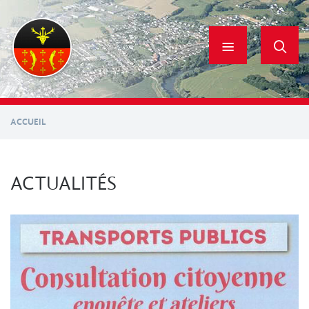
Aller
au
contenu
principal
ACCUEIL
ACTUALITÉS