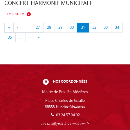
CONCERT HARMONIE MUNICIPALE
Lire la suite
«
‹
…
27
28
29
30
31
32
33
34
35
…
›
»
NOS COORDONNÉES
Mairie de Prix-lès-Mézières
Place Charles de Gaulle
08000 Prix-lès-Mézières
03 24 57 04 92
accueil@prix-les-mezieres.fr