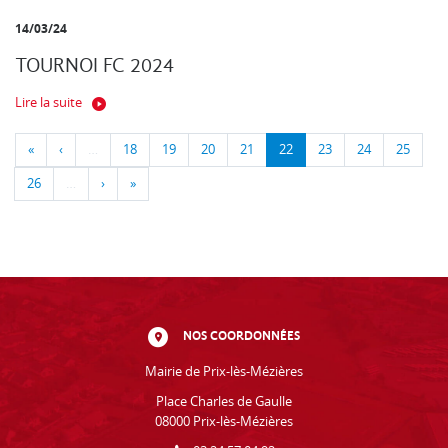
14/03/24
TOURNOI FC 2024
Lire la suite
«
‹
…
18
19
20
21
22
23
24
25
26
…
›
»
NOS COORDONNÉES
Mairie de Prix-lès-Mézières
Place Charles de Gaulle
08000 Prix-lès-Mézières