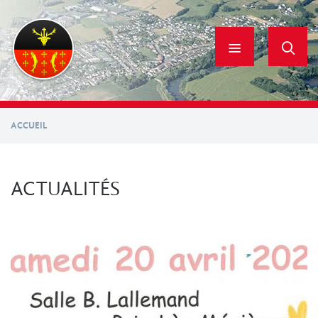
Aller
au
contenu
principal
ACCUEIL
ACTUALITÉS