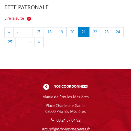
FETE PATRONALE
Lire la suite
«
‹
…
17
18
19
20
21
22
23
24
25
…
›
»
NOS COORDONNÉES
Mairie de Prix-lès-Mézières
Place Charles de Gaulle
08000 Prix-lès-Mézières
03 24 57 04 92
accueil@prix-les-mezieres.fr